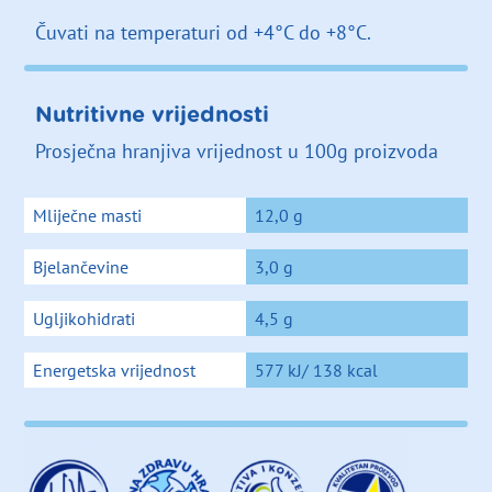
Čuvati na temperaturi od +4°C do +8°C.
Nutritivne vrijednosti
Prosječna hranjiva vrijednost u 100g proizvoda
Mliječne masti
12,0 g
Bjelančevine
3,0 g
Ugljikohidrati
4,5 g
Energetska vrijednost
577 kJ/ 138 kcal